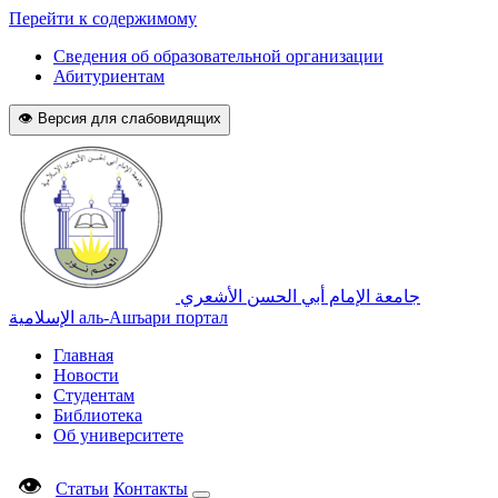
Перейти к содержимому
Сведения об образовательной организации
Абитуриентам
👁 Версия для слабовидящих
جامعة الإمام أبي الحسن الأشعري
الإسلامية
аль-Ашъари портал
Главная
Новости
Студентам
Библиотека
Об университете
👁
Статьи
Контакты