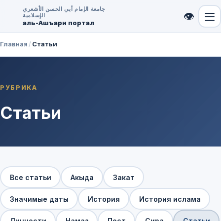
جامعة الإمام أبي الحسن الأشعري
👁
الإسلامية
аль-Ашъари портал
Главная
/
Статьи
РУБРИКА
Статьи
Все статьи
Акыда
Закат
Значимые даты
История
История ислама
Личности
Намаз
Пост
Сира
Статьи