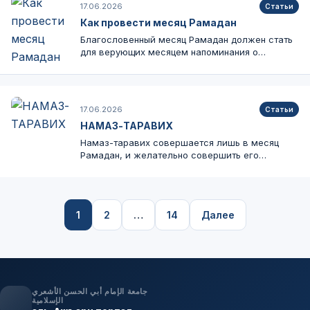
17.06.2026
Статьи
Как провести месяц Рамадан
Благословенный месяц Рамадан должен стать
для верующих месяцем напоминания о
важности Корана,…
17.06.2026
Статьи
НАМАЗ-ТАРАВИХ
Намаз-таравих совершается лишь в месяц
Рамадан, и желательно совершить его
коллективно, однако,…
Пагинация
1
2
…
14
Далее
записей
جامعة الإمام أبي الحسن الأشعري
الإسلامية