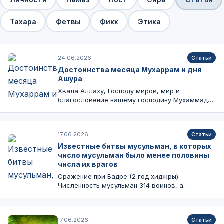
Тахара
Фетвы
Фикх
Этика
24.06.2026
Статьи
Достоинства месяца Мухаррам и дня
Ашура
Хвала Аллаху, Господу миров, мир и
благословение нашему господину Мухаммаду,
его семье…
17.06.2026
Статьи
Известные битвы мусульман, в которых
число мусульман было менее половины
числа их врагов
Сражение при Бадре (2 год хиджры)
Численность мусульман 314 воинов, а
численность…
17.06.2026
Статьи