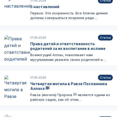
17.06.2026
Статьи
5 наставлений
Первое: Это искренность. Все благие деяния
должны совершаться искренне ради
Всевышнего Аллаха.…
17.06.2026
Статьи
Права детей и ответственность
родителей за их воспитание в исламе
Всемогущий Аллах, повелевает нам
мусульманам уважать своих родителей и
благодарить их и…
17.06.2026
Статьи
Четвертая могила в Равзе Посланника
Аллаха ﷺ
Равза (могила) Пророка ﷺ является одним из
райских садов, как об этом…