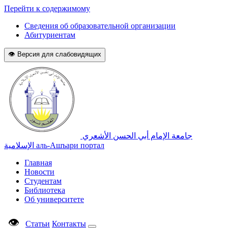
Перейти к содержимому
Сведения об образовательной организации
Абитуриентам
👁 Версия для слабовидящих
جامعة الإمام أبي الحسن الأشعري
الإسلامية
аль-Ашъари портал
Главная
Новости
Студентам
Библиотека
Об университете
👁
Статьи
Контакты