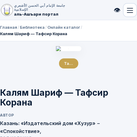
جامعة الإمام أبي الحسن الأشعري
👁
الإسلامية
аль-Ашъари портал
Главная
/
Библиотека
/
Онлайн каталог
/
Калям Шариф — Тафсир Корана
Тафсир
Калям Шариф — Тафсир
Корана
АВТОР
Казань: «Издательский дом «Хузур» −
«Спокойствие»,