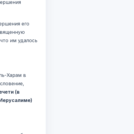
вершения
ершения его
 священную
 что им удалось
ль-Харам в
ословение,
ечети (в
 Иерусалиме)