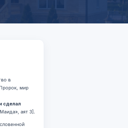
тво в
 Пророк, мир
и сделал
ида», аят 3].
ословенной