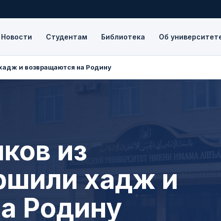
Новости
Студентам
Библиотека
Об университет
хадж и возвращаются на Родину
ков из
ршили хадж и
а Родину