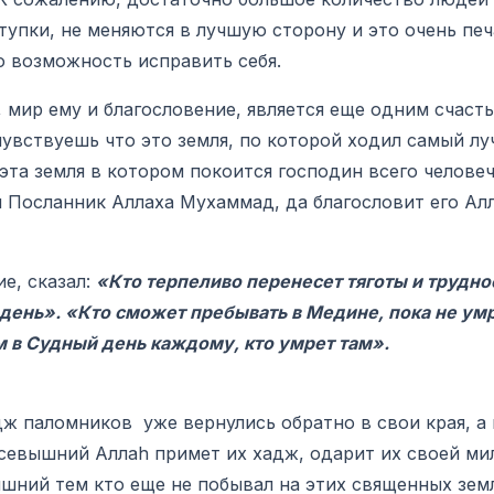
тупки, не меняются в лучшую сторону и это очень печ
 возможность исправить себя.
р ему и благословение, является еще одним счасть
 чувствуешь что это земля, по которой ходил самый л
 эта земля в котором покоится господин всего человеч
 Посланник Аллаха Мухаммад, да благословит его Ал
е, сказал:
«Кто терпеливо перенесет тяготы и трудно
 день». «Кто сможет пребывать в Медине, пока не умр
м в Судный день каждому, кто умрет там».
паломников уже вернулись обратно в свои края, а
Всевышний Аллаh примет их хадж, одарит их своей ми
шний тем кто еще не побывал на этих священных зем