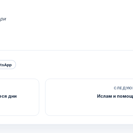
ари
tsApp
СЛЕДУЮ
еся дни
Ислам и помощ