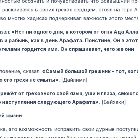
остью осознать и почувствовать что Всевышний про
, раскаиваясь в своих грехах сердцем, стоял на горе 
 во многих хадисах подчеркивал важность этого места
зал:
«Нет ни одного дня, в котором от огня Ада Алл
 и рабынь, как в день Арафата. Поистине, Он в это
гелами гордится ими. Он спрашивает, чего же они
овение, сказал:
«Самый большой грешник – тот, кот
о его грехи не смыты».
[Дайлими]
режёт от греховного свой язык, уши и глаза, смоютс
до наступления следующего Арафата».
[Байхаки]
й жизни
, это возможность исправить свои дурные поступки
. К сожалению, достаточно большое количество люде