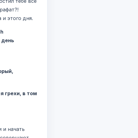
стил тебе все
Арафат?!
 и этого дня.
аh
т день
орый,
я грехи, в том
 и начать
й совершают