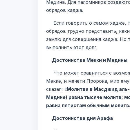
Медина. Для паломников создаютс
обрядов хаджа.
Если говорить о самом хадже, то
обрядов трудно представить, как
землю для совершения хаджа. Но т
выполнить этот долг.
Достоинства Мекки и Медины
Что может сравниться с возможн
Мекке, и мечети Пророка, мир ему
сказал:
«
Молитва в Масджид аль-Х
Медине) равна тысяче молитв; мо
равна пятистам обычным молит
Достоинства дня Арафа