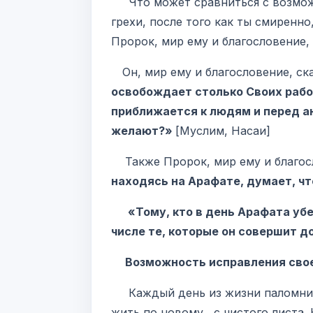
Что может сравниться с возможн
грехи, после того как ты смиренно
Пророк, мир ему и благословение,
Он, мир ему и благословение, ска
освобождает столько Своих рабов
приближается к людям и перед ан
желают?»
[Муслим, Насаи]
Также Пророк, мир ему и благосл
находясь на Арафате, думает, чт
«Тому, кто в день Арафата убе
числе те, которые он совершит 
Возможность исправления свое
Каждый день из жизни паломника
жить по новому, с чистого листа