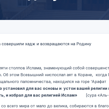
пяти столпов Ислама, знаменующий собой совершенс
. Об этом Всевышний ниспослал аят в Коране, когда
ощального паломничества, находился на горе ‘Арафат
о установил для вас основы и устои вашей религии 
ь, и избрал для вас религией Ислам»
[сура «Аль-Ма
 всего мира от мало до велика, собираются в благ