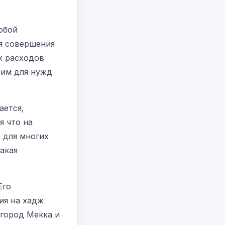
обой
я совершения
х расходов
 им для нужд
ается,
я что на
 для многих
акая
Его
ия на хадж
 город Мекка и