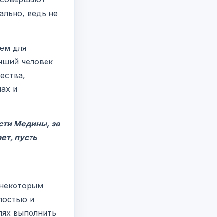
ально, ведь не
ем для
учший человек
ества,
лах и
сти Медины, за
ет, пусть
 некоторым
лостью и
лях выполнить