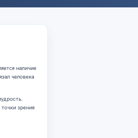
ляется наличие
язал человека
мудрость.
 точки зрения