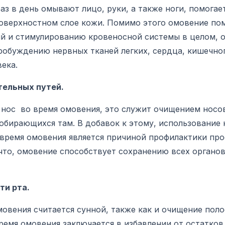
раз в день омывают лицо, руки, а также ноги, помога
поверхностном слое кожи. Помимо этого омовение по
й и стимулированию кровеносной системы в целом, 
робуждению нервных тканей легких, сердца, кишечног
века.
тельных путей.
з нос во время омовения, это служит очищением нос
обирающихся там. В добавок к этому, использование 
о время омовения является причиной профилактики пр
 что, омовение способствует сохранению всех органо
ти рта.
овения считается сунной, также как и очищение поло
ремя омовения заключается в избавлении от остатков