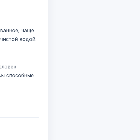
званное, чаще
 чистой водой.
еловек
ксы способные