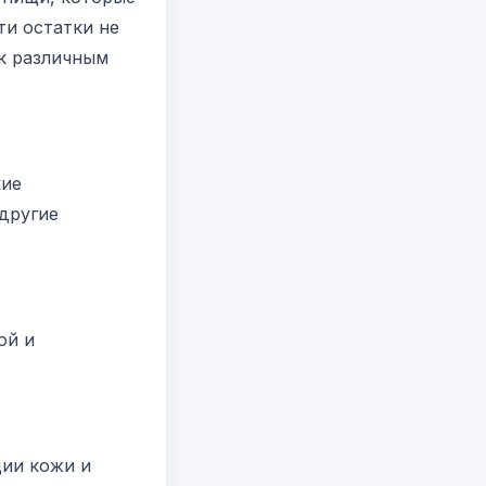
ти остатки не
 к различным
кие
 другие
ой и
ции кожи и