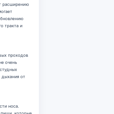
ет расширению
могает
обновлению
о тракта и
овых проходов
не очень
остудных
в дыхания от
сти носа.
 пищи, которые