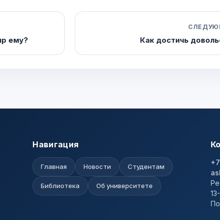
СЛЕДУЮ
ир ему?
Как достичь доволь
Навигация
К
+7
Главная
Новости
Студентам
as
Ре
Библиотека
Об университете
13
По