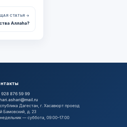
ЩАЯ СТАТЬЯ →
ства Аллаhа?
онтакты
 928 876 59 99
hari.ashari@mail.ru
спублика Дагестан, г. Хасавюрт проезд
-й Бамовский, д. 23
недельник — суббота, 09:00–17:00