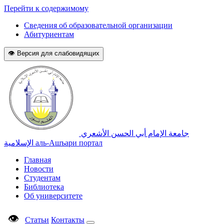
Перейти к содержимому
Сведения об образовательной организации
Абитуриентам
👁 Версия для слабовидящих
جامعة الإمام أبي الحسن الأشعري
الإسلامية
аль-Ашъари портал
Главная
Новости
Студентам
Библиотека
Об университете
👁
Статьи
Контакты