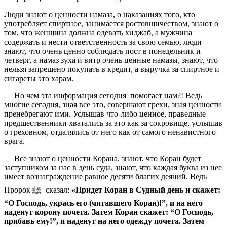
Люди знают о ценности намаза, о наказаниях того, кто
употребляет спиртное, занимается ростовщичеством, знают о
том, что женщина должна одевать хиджаб, а мужчина
содержать и нести ответственность за свою семью, люди
знают, что очень ценно соблюдать пост в понедельник и
четверг, а намаз зуха и витр очень ценные намазы, знают, что
нельзя запрещено покупать в кредит, а выручка за спиртное и
сигареты это харам.
Но чем эта информация сегодня помогает нам?! Ведь
многие сегодня, зная все это, совершают грехи, зная ценности
пренебрегают ими. Услышав что-либо ценное, праведные
предшественники хватались за это как за сокровище, услышав
о греховном, отдалялись от него как от самого ненавистного
врага.
Все знают о ценности Корана, знают, что Коран будет
заступником за нас в день суда, знают, что каждая буква из нее
имеет вознаграждение равное десяти благих деяний. Ведь
Пророк ﷺ сказал:
«Придет Коран в Судный день и скажет:
“О Господь, укрась его (читавшего Коран)!”, и на него
наденут корону почета. Затем Коран скажет: “О Господь,
прибавь ему!”, и наденут на него одежду почета. Затем