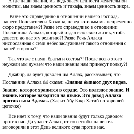
А где наши знания, мы ведь знаем ценности желательной
молитвы, мы знаем ценность и’тикафа, знаем ценность зикра.
Разве это справедливо в отношении нашего Господа,
нашего Попечителя и Хозяина, перед которым мы непременно
скоро предстанем?! Разве это справедливо в отношении
Посланника Аллаха, который отдал всю свою жизнь, чтобы
довести до нас эту религию?! Разве Речь Аллаха
ниспосланная с семи небес заслуживает такого отношения с
нашей стороны?!
Так что же с нами, братья и сестры?! После всего этого
неужели мы думаем что наши знания нам принесут пользу?!
Джабир, да будет доволен им Аллах, рассказывает, что
Посланник Аллаха ﷺ сказал:
«Знания бывают двух видов.
Знание, которое хранится в сердце. Это полезное знание. И
знание, которое находится на языке. Это довод Аллаха
против сына Адама».
(Хафиз Абу Бакр Хатиб по хорошей
цепочке)
Все идет к тому, что наши знания будут только доводом
против нас. Да упасет Аллах, от того чтобы наши тела
заговорили в этот День великого суда против нас.