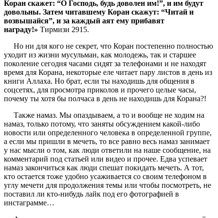
Коран скажет: “О Господь, будь доволен им!”, и им будут
довольны. Затем читавшему Коран скажут: “Читай и
возвышайся”, и за каждый аят ему прибавят
награду!»
Тирмизи 2915.
Но ни для кого не секрет, что Коран постепенно полностью
уходит из жизни мусульман, как молодежь, так и старшее
поколение сегодня часами сидят за телефонами и не находят
время для Корана, некоторые еле читает пару листов в день из
книги Аллаха. Но брат, если ты находишь для общения в
соцсетях, для просмотра приколов и прочего целые часы,
почему ты хотя бы полчаса в день не находишь для Корана?!
Также намаз. Мы опаздываем, а то и вообще не ходим на
намаз, только потому, что заняты обсуждением какой-либо
новости или определенного человека в определенной группе,
а если мы пришли в мечеть, то все равно весь намаз занимает
у нас мысли о том, как люди ответили на наше сообщение, на
комментарий под статьей или видео и прочее. Едва успевает
намаз закончиться как люди спешат покидать мечеть. А тот,
кто остается тоже удобно усаживается со своим телефоном в
углу мечети для продолжения темы или чтобы посмотреть, не
поставил ли кто-нибудь лайк под его фотографией в
инстаграмме…