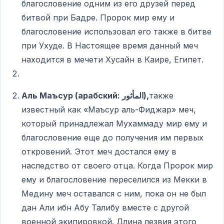
благословение одним из его друзей перед
битвой при Бадре. Пророк мир ему и
благословение использовал его также в битве
при Ухуде. В Настоящее время данный меч
находится в мечети Хусайн в Каире, Египет.
Аль Маъсур (арабский:
المأثور),
также
известный как «Маъсур аль-Фиджар» меч,
который принадлежал Мухаммаду мир ему и
благословение еще до получения им первых
откровений. Этот меч достался ему в
наследство от своего отца. Когда Пророк мир
ему и благословение переселился из Мекки в
Медину меч оставался с ним, пока он не был
дан Али ибн Абу Талибу вместе с другой
военной экипировкой. Длина лезвия этого