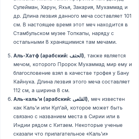
Сулейман, Харун, Яхья, Закария, Мухаммад и
др. Длина лезвия данного меча составляет 101
см. В настоящее время этот меч находится в
Стамбульском музее Топкапы, наряду с
остальными 8 хранящимися там мечами.
Аль-Хатф (арабский:
الحتف)
, также является
мечом, которого Пророк Мухаммад мир ему и
благословение взял в качестве трофея у Бану
Кайнука. Длина лезвия этого меча составляет
112 см, а ширина 8 см.
Аль-каль’и (арабский:
القلعى)
, меч известен
как Каль’и или Кул’ай, которое может быть
связано с названием места в Сирии или в
Индии рядом с Китаем. Некоторые ученые
сказали что прилагательное «Каль’и»