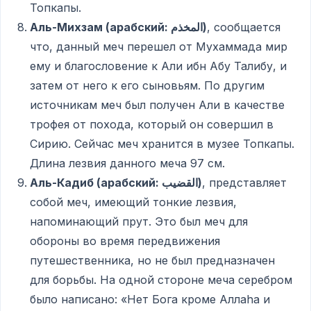
Топкапы.
Аль-Михзам (арабский:
المخذم)
, сообщается
что, данный меч перешел от Мухаммада мир
ему и благословение к Али ибн Абу Талибу, и
затем от него к его сыновьям. По другим
источникам меч был получен Али в качестве
трофея от похода, который он совершил в
Сирию. Сейчас меч хранится в музее Топкапы.
Длина лезвия данного меча 97 см.
Аль-Кадиб (арабский:
القضيب)
, представляет
собой меч, имеющий тонкие лезвия,
напоминающий прут. Это был меч для
обороны во время передвижения
путешественника, но не был предназначен
для борьбы. На одной стороне меча серебром
было написано: «Нет Бога кроме Аллаhа и