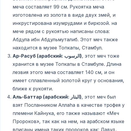
меча составляет 99 см. Рукоятка меча
изготовлена из золота в виде двух змей, и
инкрустирована изумрудами и бирюзой. на
мече рядом с рукоятью написаны слова:
Абдула ибн Абдульмуталиб. Этот меч также
находится в музее Топкапы, Стамбул.
Ар-Расуб (арабский:
الرسوب)
, этот меч тоже
хранится в музее Топкапы в Стамбуле. Длина
лезвия этого меча составляет 140 см, и он
имеет сплавленный золотой круг у основания,
ближе к рукояти.
Аль-Баттар (арабский:
البتار)
, этот меч был
взят Посланником Аллаhа в качестве трофея у
племени Кайнука, его также называют «Меч
Пророков», так как на нем, на арабском языке
вписаны имена таких пророков как: Давуд,