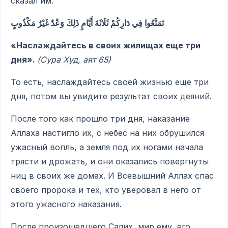
сказал им:
تَمَتَّعُوا فِي دَارِكُمْ ثَلَاثَةَ أَيَّامٍ ذَلِكَ وَعْدٌ غَيْرُ مَكْذُوبٍ
«Наслаждайтесь в своих жилищах еще три
дня».
(Сура Худ, аят 65)
То есть, наслаждайтесь своей жизнью еще три
дня, потом вы увидите результат своих деяний.
После того как прошло три дня, наказание
Аллаха настигло их, с небес на них обрушился
ужасный вопль, а земля под их ногами начала
трясти и дрожать, и они оказались повергнуты
ниц в своих же домах. И Всевышний Аллах спас
своего пророка и тех, кто уверовал в него от
этого ужасного наказания.
После произошедшего Салих, мир ему, его