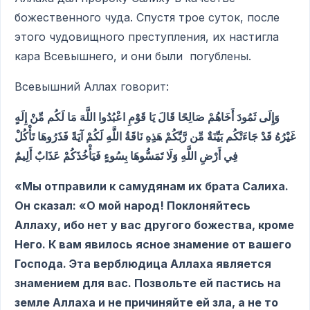
божественного чуда. Спустя трое суток, после
этого чудовищного преступления, их настигла
кара Всевышнего, и они были погублены.
Всевышний Аллах говорит:
وَإِلَى ثَمُودَ أَخَاهُمْ صَالِحًا قَالَ يَا قَوْمِ اعْبُدُوا اللَّهَ مَا لَكُم مِّنْ إِلَهٍ
غَيْرُهُ قَدْ جَاءَتْكُم بَيِّنَةٌ مِّن رَّبِّكُمْ هَذِهِ نَاقَةُ اللَّهِ لَكُمْ آيَةً فَذَرُوهَا تَأْكُلْ
فِي أَرْضِ اللَّهِ وَلَا تَمَسُّوهَا بِسُوءٍ فَيَأْخُذَكُمْ عَذَابٌ أَلِيمٌ
«Мы отправили к самудянам их брата Салиха.
Он сказал: «О мой народ! Поклоняйтесь
Аллаху, ибо нет у вас другого божества, кроме
Него. К вам явилось ясное знамение от вашего
Господа. Эта верблюдица Аллаха является
знамением для вас. Позвольте ей пастись на
земле Аллаха и не причиняйте ей зла, а не то