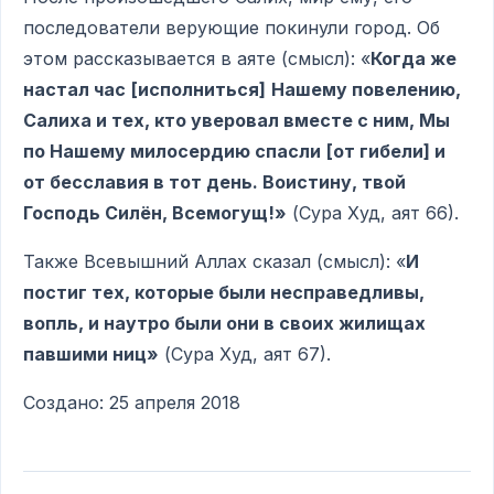
последователи верующие покинули город. Об
этом рассказывается в аяте (смысл): «
Когда же
настал час
[исполниться]
Нашему повелению,
Салиха и тех, кто уверовал вместе с ним, Мы
по Нашему милосердию спасли
[от гибели] и
от бесславия в тот день. Воистину, твой
Господь Силён, Всемогущ!»
(Сура Худ, аят 66).
Также Всевышний Аллах сказал (смысл): «
И
постиг тех, которые были несправедливы,
вопль, и наутро были они в своих жилищах
павшими ниц»
(Сура Худ, аят 67).
Создано: 25 апреля 2018