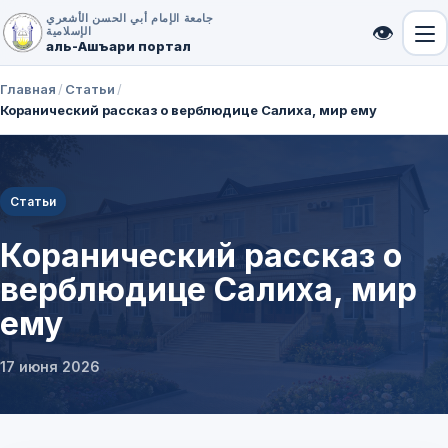
جامعة الإمام أبي الحسن الأشعري
👁
الإسلامية
аль-Ашъари портал
Главная
/
Статьи
/
Коранический рассказ о верблюдице Салиха, мир ему
Статьи
Коранический рассказ о
верблюдице Салиха, мир
ему
17 июня 2026