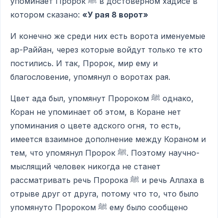
упоминает Пророк ﷺ в достоверном хадисе в
котором сказано:
«У рая 8 ворот»
И конечно же среди них есть ворота именуемые
ар-Раййан, через которые войдут только те кто
постились. И так, Пророк, мир ему и
благословение, упомянул о воротах рая.
Цвет ада был, упомянут Пророком ﷺ однако,
Коран не упоминает об этом, в Коране нет
упоминания о цвете адского огня, то есть,
имеется взаимное дополнение между Кораном и
тем, что упомянул Пророк ﷺ. Поэтому научно-
мыслящий человек никогда не станет
рассматривать речь Пророка ﷺ и речь Аллаха в
отрыве друг от друга, потому что то, что было
упомянуто Пророком ﷺ ему было сообщено