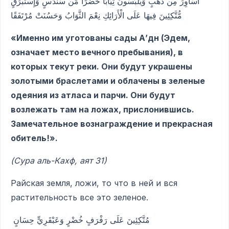
أَسَاوِرَ مِن ذَهَبٍ وَيَلْبَسُونَ ثِيَابًا خُضْرًا مِّن سُندُسٍ وَإِسْتَبْرَقٍ
مُّتَّكِئِينَ فِيهَا عَلَى الْأَرَائِكِ نِعْمَ الثَّوَابُ وَحَسُنَتْ مُرْتَفَقًا
«Именно им уготованы сады А’дн (Эдем,
означает место вечного пребывания), в
которых текут реки. Они будут украшены
золотыми браслетами и облачены в зеленые
одеяния из атласа и парчи. Они будут
возлежать там на ложах, прислонившись.
Замечательное вознаграждение и прекрасная
обитель!».
(Сура аль-Кахф, аят 31)
Райская земля, ложи, то что в ней и вся
растительность все это зеленое.
مُتَّكِئِينَ عَلَى رَفْرَفٍ خُضْرٍ وَعَبْقَرِيٍّ حِسَانٍ