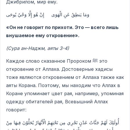
Джибрилом, мир ему.
وَمَا يَنطِقُ عَنِ الْهَوَى إِنْ هُوَ إِلَّا وَحْيٌ يُوحَى
«Он не говорит по прихоти. Это — всего лишь
внушаемое ему откровение».
(Сура ан-Наджм, аяты 3-4)
Каждое слово сказанное Пророком ﷺ это
откровение от Аллаха. Достоверные хадисы
тоже являются откровением от Аллаха также как
аяты Корана. Поэтому, мы находим что Аллах в
Коране упоминает цвет рая, например, упоминая
одежду обитателей рая, Всевышний Аллах
говорит:
أُولَئِكَ لَهُمْ جَنَّاتُ عَدْنٍ تَجْرِي مِن تَحْتِهِمُ الْأَنْهَارُ يُحَلَّوْنَ فِيهَا مِنْ