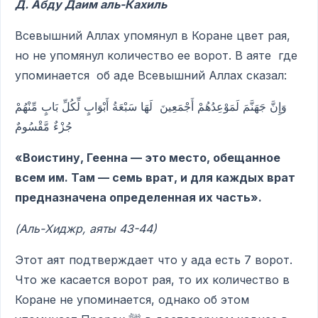
Д. Абду Даим аль-Кахиль
Всевышний Аллах упомянул в Коране цвет рая,
но не упомянул количество ее ворот. В аяте где
упоминается об аде Всевышний Аллах сказал:
وَإِنَّ جَهَنَّمَ لَمَوْعِدُهُمْ أَجْمَعِينَ لَهَا سَبْعَةُ أَبْوَابٍ لِّكُلِّ بَابٍ مِّنْهُمْ
جُزْءٌ مَّقْسُومٌ
«Воистину, Геенна — это место, обещанное
всем им. Там — семь врат, и для каждых врат
предназначена определенная их часть».
(Аль-Хиджр, аяты 43-44)
Этот аят подтверждает что у ада есть 7 ворот.
Что же касается ворот рая, то их количество в
Коране не упоминается, однако об этом