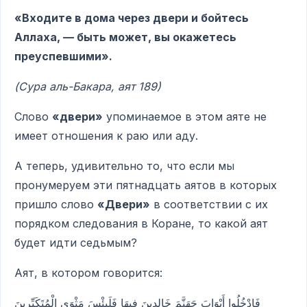
«Входите в дома через двери и бойтесь
Аллаха, — быть может, вы окажетесь
преуспевшими».
(Сура аль-Бакара, аят 189)
Слово
«двери»
упоминаемое в этом аяте не
имеет отношения к раю или аду.
А теперь, удивительно то, что если мы
пронумеруем эти пятнадцать аятов в которых
пришло слово
«Двери»
в соответствии с их
порядком следования в Коране, то какой аят
будет идти седьмым?
Аят, в котором говорится:
فَادْخُلُوا أَبْوَابَ جَهَنَّمَ خَالِدِينَ فِيهَا فَلَبِئْسَ مَثْوَى الْمُتَكَبِّرِينَ