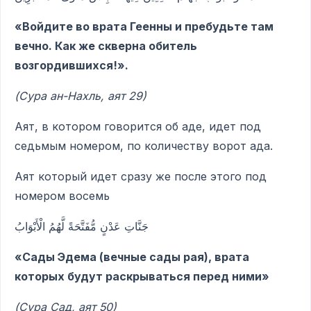
«Войдите во врата Геенны и пребудьте там
вечно. Как же скверна обитель
возгордившихся!».
(Сура ан-Нахль, аят 29)
Аят, в котором говорится об аде, идет под
седьмым номером, по количеству ворот ада.
Аят который идет сразу же после этого под
номером восемь
جَنَّاتِ عَدْنٍ مُّفَتَّحَةً لَّهُمُ الْأَبْوَابُ
«Сады Эдема (вечные сады рая), врата
которых будут раскрываться перед ними»
(Сура Сад, аят 50)