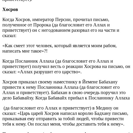
Хосров
Когда Хосров, император Персии, прочитал письмо,
полученное от Пророка (да благословит его Аллах и
приветствует) он с негодованием разорвал его на части и
сказал:
«Как смеет этот человек, который является моим рабом,
написать мне такое»?!
Когда Посланник Аллаха (да благословит его Аллах и
приветствует) получил весть о реакции Хосрова на письмо, он
сказал: «Аллах разрушит его царство».
Хосров приказал своему наместнику в Йемене Бабахану
привести к нему Посланника Аллаха (да благословит его
Аллах и приветствует). Бабахан в свою очередь поручил это
дело Бабавайху. Когда Бабавайх прибыл к Посланнику Аллаха
(да благословит его Аллах и приветствует) в Медину он
сказал: «Царь царей Хосров написал королю Бадхану письмо,
приказывая ему отправить за тобой людей, чтобы привести
тебя к нему. Он послал меня, чтобы доставить тебя к нему».