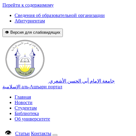
Перейти к содержимому
Сведения об образовательной организации
Абитуриентам
👁 Версия для слабовидящих
جامعة الإمام أبي الحسن الأشعري
الإسلامية
аль-Ашъари портал
Главная
Новости
Студентам
Библиотека
Об университете
👁
Статьи
Контакты