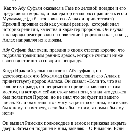
Как то Абу Суфьян оказался в Газе по деловой поездке и его
представили королю, и император начал расспрашивать его о
Мухаммаде (да благословит его Аллах и приветствует)
Ираклий проявил себя как умный ревизор, который знал
историю религий, качества и характер пророков. Он изучал
как народы реагировали на появление Пророков и как, и когда
Аллах направлял их к людям.
Абу Суфьян был очень правдив в своих ответах королю, что
подобало традициям ранних арабов, которые считали ниже
своего достоинства говорить неправду.
Когда Ираклий услышал ответы Абу суфьяна, он
удостоверился что Мухаммад (да благословит его Аллах и
приветствует) пророк Аллаха. Он сказал: «Если то, что вы
говорите, правда, он непременно придет и завладеет этим
местом, на котором сейчас стоят мои ноги, я знал что должен
был появиться Пророк, но не знал что он будет из вашего
числа. Если бы я знал что смогу встретиться с ним, то я вышел
бы к нему на встречу, если бы я был с ним, я помыл бы ему
ноги».
Он вызвал Римских полководцев в замок и приказал закрыть
двери. Затем он подошел к ним, заявляя: « О Римляне! Если