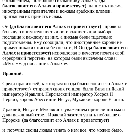
соглашением, позволило Посланнику Аллаха,
(да
благословит его Аллах и приветствует)
написать письма
иностранным правителям и вождям арабских племен,
приглашая их принять ислам.
Он
(да благословит его Аллах и приветствует)
проявил
большую внимательность и осторожность при выборе
посланца к каждому из них, а письма были тщательно
подготовлены. Ему сообщили, что иностранные короли не
примут никаких писем без печати, И Он
(да благословит его
Аллах и приветствует)
использовал в качестве печати свой
серебряный перстень, на котором были высечены слова:
«Мухаммад посланник Аллаха».
Ираклий.
Среди правителей, к которым он (да благословит его Аллах и
приветствует) отправил своих гонцов, были Византийский
император Ираклий, Персидский император Хосров II
Первиз, король Абессинии Негус, Мукавкис король Египта.
Ираклий, Негус и Мукавкис с уважением приняли письма и
дали вежливый ответ. Ираклий захотел узнать побольше о
Пророке (да благословит его Аллах и приветствует)
и поручил своим людям узнать о нем все, что можно было.