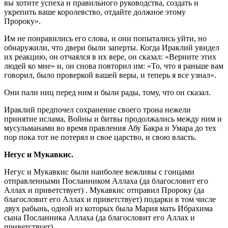
вы хотите успеха и правильного руководства, создать и
укрепить ваше королевство, отдайте должное этому
Пророку».
Им не понравились его слова, и они попытались уйти, но
обнаружили, что двери были заперты. Когда Ираклий увидел
их реакцию, он отчаялся в их вере, он сказал: «Верните этих
людей ко мне» и, он снова повторил им: «То, что я раньше вам
говорил, было проверкой вашей веры, и теперь я все узнал».
Они пали ниц перед ним и были рады, тому, что он сказал.
Ираклий предпочел сохранение своего трона нежели
принятие ислама, Войны и битвы продолжались между ним и
мусульманами во время правления Абу Бакра и Умара до тех
пор пока тот не потерял и свое царство, и свою власть.
Негус и Мукавкис.
Негус и Мукавкис были наиболее вежливы с гонцами
отправленными Посланником Аллаха (да благословит его
Аллах и приветствует) . Мукавкис отправил Пророку (да
благословит его Аллах и приветствует) подарки в том числе
двух рабынь, одной из которых была Мария мать Ибрахима
сына Посланника Аллаха (да благословит его Аллах и
приветствует).