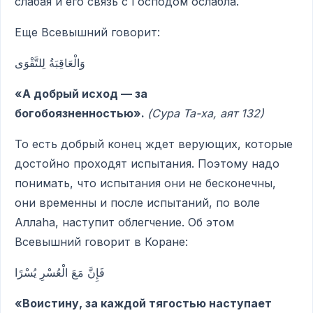
слабая и его связь с Господом ослабла.
Еще Всевышний говорит:
وَالْعَاقِبَةُ لِلتَّقْوَى
«А добрый исход — за
богобоязненностью».
(Сура Та-ха, аят 132)
То есть добрый конец ждет верующих, которые
достойно проходят испытания. Поэтому надо
понимать, что испытания они не бесконечны,
они временны и после испытаний, по воле
Аллаhа, наступит облегчение. Об этом
Всевышний говорит в Коране:
فَإِنَّ مَعَ الْعُسْرِ يُسْرًا
«Воистину, за каждой тягостью наступает