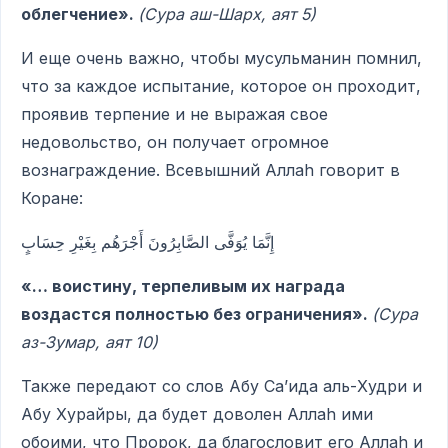
облегчение».
(Сура аш-Шарх, аят 5)
И еще очень важно, чтобы мусульманин помнил,
что за каждое испытание, которое он проходит,
проявив терпение и не выражая свое
недовольство, он получает огромное
вознаграждение. Всевышний Аллаh говорит в
Коране:
إِنَّمَا يُوَفَّى الصَّابِرُونَ أَجْرَهُم بِغَيْرِ حِسَابٍ
«… воистину, терпеливым их награда
воздастся полностью без ограничения».
(
Сура
аз-Зумар, аят 10)
Также передают со слов Абу Са’ида аль-Худри и
Абу Хурайры, да будет доволен Аллаh ими
обоими, что Пророк, да благословит его Аллаh и