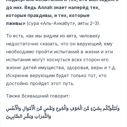
до них. Ведь Аллаh знает наперёд тех,
которые правдивы, и тех, которые
лживы
»
(сура «Аль-Анкабут», аяты 2–3).
То есть, как мы видим из аята, человеку
недостаточно сказать, что он верующий, ему
необходимо пройти испытаний в жизни и эти
испытания могут коснуться всех сторон его
жизни: детей имущества, здоровья, веры и т.д.
Искренне верующим будет только тот, кто
достойно пройдет этот путь.
Также Всевышний говорит:
وَلَنَبْلُوَنَّكُم بِشَيْءٍ مِّنَ الْخَوْفِ وَالْجُوعِ وَنَقْصٍ مِّنَ الْأَمْوَالِ وَالْأَنفُسِ
وَالثَّمَرَاتِ وَبَشِّرِ الصَّابِرِينَ