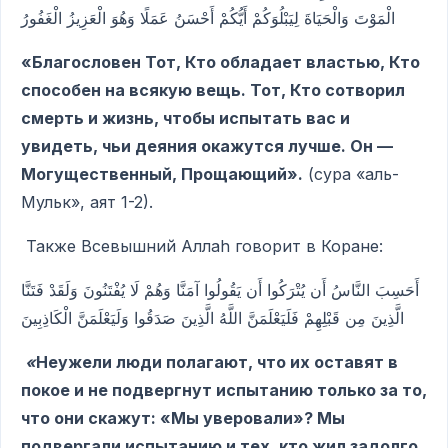
الْمَوْتَ وَالْحَيَاةَ لِيَبْلُوَكُمْ أَيُّكُمْ أَحْسَنُ عَمَلًا وَهُوَ الْعَزِيزُ الْغَفُورُ
«Благословен Тот, Кто обладает властью, Кто
способен на всякую вещь. Тот, Кто сотворил
смерть и жизнь, чтобы испытать вас и
увидеть, чьи деяния окажутся лучше. Он —
Могущественный, Прощающий».
(сура «аль-
Мульк», аят 1-2).
Также Всевышний Аллаh говорит в Коране:
أَحَسِبَ النَّاسُ أَن يُتْرَكُوا أَن يَقُولُوا آمَنَّا وَهُمْ لَا يُفْتَنُونَ وَلَقَدْ فَتَنَّا
الَّذِينَ مِن قَبْلِهِمْ فَلَيَعْلَمَنَّ اللَّهُ الَّذِينَ صَدَقُوا وَلَيَعْلَمَنَّ الْكَاذِبِينَ
«
Неужели люди полагают, что их оставят в
покое и не подвергнут испытанию только за то,
что они скажут: «Мы уверовали»? Мы
подвергали испытанию и тех, кто жил задолго