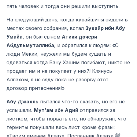
пять человек и тогда они решили выступить.
На следующий день, когда курайшиты сидели в
местах своего собрания, встал
Зухайр ибн Абу
Умайа
, он был сыном
Атики дочери
Абдульмуталлиба
, и обратился к людям: «О
люди Мекки, неужели мы будем кушать и
одеваться когда Бану Хашим погибают, никто не
продает им и не покупает у них?! Клянусь
Аллахом, я не сяду пока не разорву этот
договор притеснения!»
Абу Джахль
пытался что-то сказать, но его не
услышали.
Мут’ам ибн Адий
отправился за
листком, чтобы порвать его, но обнаружил, что
термиты покушали весь лист кроме фразы:
«Твоим именем Аллах». Посланник Аллаха ﷺ