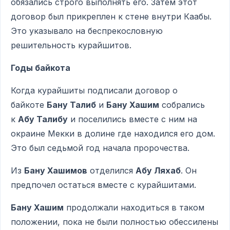
обязались строго выполнять его. Затем этот
договор был прикреплен к стене внутри Каабы.
Это указывало на беспрекословную
решительность курайшитов.
Годы байкота
Когда курайшиты подписали договор о
байкоте
Бану Талиб
и
Бану Хашим
собрались
к
Абу Талибу
и поселились вместе с ним на
окраине Мекки в долине где находился его дом.
Это был седьмой год начала пророчества.
Из
Бану Хашимов
отделился
Абу Ляхаб
. Он
предпочел остаться вместе с курайшитами.
Бану Хашим
продолжали находиться в таком
положении, пока не были полностью обессилены