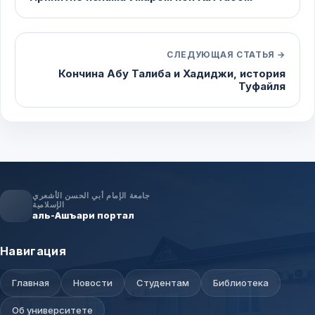
СЛЕДУЮЩАЯ СТАТЬЯ →
Кончина Абу Талиба и Хадиджи, история
Туфайля
جامعة الإمام أبي الحسن الأشعري
الإسلامية
аль-Ашъари портал
Навигация
Главная
Новости
Студентам
Библиотека
Об университете