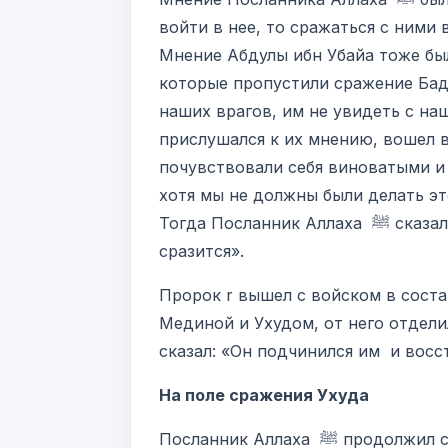
войти в нее, то сражаться с ними внутри Медины. Пророк
Мнение Абдулы ибн Убайа тоже бы
которые пропустили сражение Бадр
наших врагов, им не увидеть с на
прислушался к их мнению, вошел в 
почувствовали себя виноватыми и 
хотя мы не должны были делать это
Тогда Посланник Аллаха ﷺ сказал: «Не подобает Пророку, если он одел кольчугу, снимать его пока не
сразится».
Пророк r вышел с войском в сост
Мединой и Ухудом, от него отдели
сказал: «Он подчинился им и восс
На поле сражения Ухуда
Посланник Аллаха ﷺ продолжил свой путь, пока не достиг ущелья Ухуда. Ухуд — это гора, которая