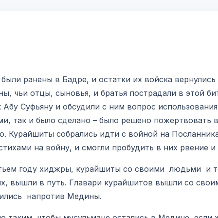
были ранены в Бадре, и остатки их войска вернулись 
ы, чьи отцы, сыновья, и братья пострадали в этой бит
 Абу Суфьяну и обсудили с ним вопрос использования
и, так и было сделано – было решено пожертвовать 
 Курайшиты собрались идти с войной на Посланника Ал
тихами на войну, и смогли пробудить в них рвение и 
етьем году хиджры, курайшиты со своими людьми и 
х, вышли в путь. Главари курайшитов вышли со свои
овились напротив Медины.