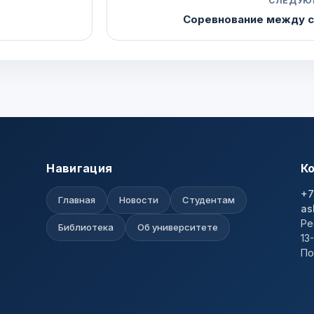
СЛЕДУЮ
Соревнование между 
Навигация
К
+7
Главная
Новости
Студентам
as
Ре
Библиотека
Об университете
13
По