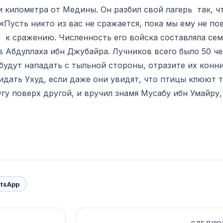
 километра от Медины. Он разбил свой лагерь так, ч
 «Пусть никто из вас не сражается, пока мы ему не по
Абдуллаха ибн Джубайра. Лучников всего было 50 че
идать Ухуд, если даже они увидят, что птицы клюют т
гу поверх другой, и вручил знамя Мусабу ибн Умайру,
tsApp