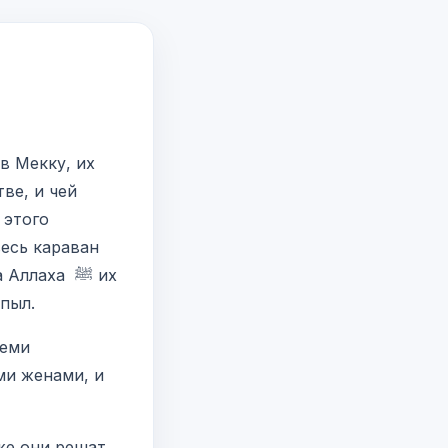
в Мекку, их
ве, и чей
 этого
весь караван
лаха ﷺ их
пыл.
теми
ми женами, и