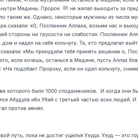
 ﷺ не желал выходить за пределы Медины.
ло таким же. Однако, некоторые мужчины из числа м
а сказали: «О, Посланник Аллаха, возьми нас и выхо
шей стороны ни трусости ни слабости». Посланник Алл
дом и надел на себя кольчугу. Те, кто предлагал вый
сказали: «Мы принудили тебя принять решение о, Пос
го, если хочешь, останься в Медине, пусть Аллах бла
аве которого было 1000 сподвижников. И когда они 
лся Абудула ибн Убай с третьей частью всех людей. И 
тал против меня».