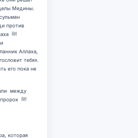
усульман
ди против
аха ﷺ
ти
ланник Аллаха,
гословит тебя».
были между
пророк ﷺ