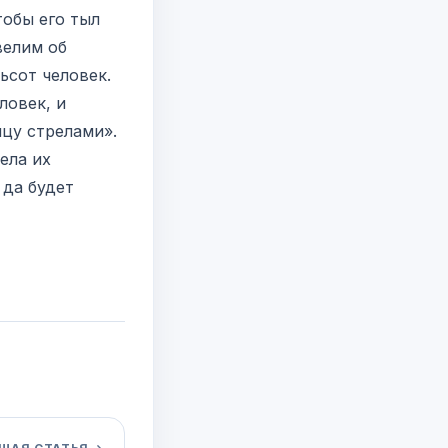
тобы его тыл
велим об
ловек, и
ела их
 да будет