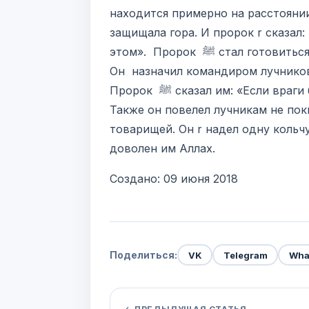
находится примерно на расстоянии
защищала гора. И пророк r сказал:
этом». Пророк ﷺ стал готовиться к сражению. Численность его войска составляла семьсот человек.
Он назначил командиром лучников 
Пророк ﷺ сказал им: «Если враги будут нападать с тыльной стороны, отразите их конницу стрелами».
Также он повелел лучникам не пок
товарищей. Он r надел одну кольчу
доволен им Аллах.
Создано: 09 июня 2018
Поделиться:
VK
Telegram
Wha