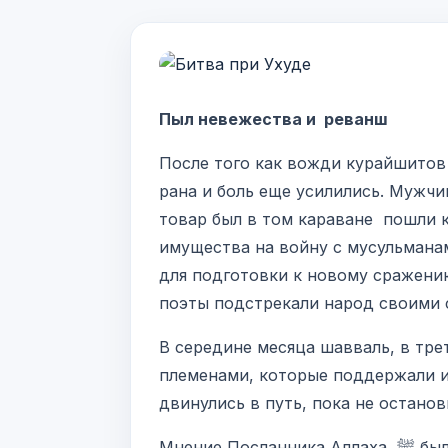
Пыл невежества и реванш
После того как вожди курайшитов 
рана и боль еще усилились. Мужчин
товар был в том караване пошли к
имущества на войну с мусульманам
для подготовки к новому сражению.
поэты подстрекали народ своими с
В середине месяца шавваль, в тр
племенами, которые поддержали и
двинулись в путь, пока не остан
Мнение Посланника Аллаха ﷺ было таким, чтобы мусульмане остались в Медине, если же они решат