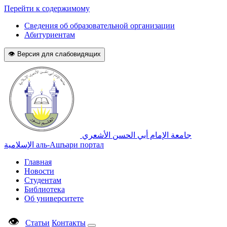
Перейти к содержимому
Сведения об образовательной организации
Абитуриентам
👁 Версия для слабовидящих
جامعة الإمام أبي الحسن الأشعري
الإسلامية
аль-Ашъари портал
Главная
Новости
Студентам
Библиотека
Об университете
👁
Статьи
Контакты