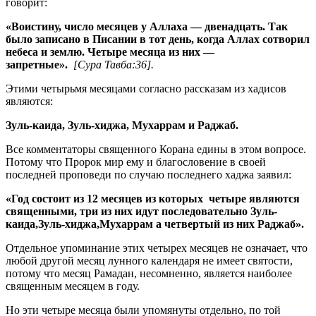
говорит:
«Воистину, число месяцев у Аллаха — двенадцать. Так
было записано в Писании в тот день, когда Аллах сотворил
небеса и землю. Четыре месяца из них —
запретные».
[Сура Тавба:36
].
Этими четырьмя месяцами согласно рассказам из хадисов
являются:
Зуль-каида, Зуль-хиджа, Мухаррам и Раджаб.
Все комментаторы священного Корана едины в этом вопросе.
Потому что Пророк мир ему и благословение в своей
последней проповеди по случаю последнего хаджа заявил:
«Год состоит из 12 месяцев из которых четыре являются
священными, три из них идут последовательно Зуль-
каида,Зуль-хиджа,Мухаррам а четвертый из них Раджаб».
Отдельное упоминание этих четырех месяцев не означает, что
любой другой месяц лунного календаря не имеет святости,
потому что месяц Рамадан, несомненно, является наиболее
священным месяцем в году.
Но эти четыре месяца были упомянуты отдельно, по той