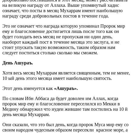
на великую награду от Аллаха. Выше упомянутый хадис
означает, что посты в месяц Мухаррам имеют наибольшую
награду среди добровольных постов в течение года.
Это не означает что награда которую упоминал Пророк мир
ему и благословение достигается лишь после того как он
будет голодать весь месяц не пропуская ни один день,
наоборот каждый пост в течение месяца это заслуга, и не
стоит упускать такую возможность, таким образом нам
следует поститься столько сколько мы сможем.
День Ашураъ.
Хотя весь месяц Мухаррам является священным, тем не менее,
10 ый день этого месяца имеет наибольшую святость.
Этот день именуется как
«Ашураъ».
По словам Ибн Аббаса да будет доволен им Аллах, когда
пророк мир ему и благословение переселился из Мекки в
Медину обнаружил что иудеи жившие там постились на 10 й
день месяца Мухаррам.
Они сказали, что это был день, когда пророк Муса мир ему со
своим народом чудесным образом пересекли красное море, а