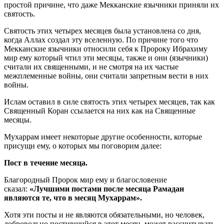
простой причине, что даже Мекканские язычники приняли их
святость.
Святость этих четырех месяцев была установлена со дня,
когда Аллах создал эту вселенную. По причине того что
Мекканские язычники относили себя к Пророку Ибрахиму
мир ему который чтил эти месяцы, также и они (язычники)
считали их священными, и не смотря на их частые
межплеменные войны, они считали запретным вести в них
войны.
Ислам оставил в силе святость этих четырех месяцев, так как
Священный Коран ссылается на них как на Священные
месяцы.
Мухаррам имеет некоторые другие особенности, которые
присущи ему, о которых мы поговорим далее:
Пост в течение месяца.
Благородный Пророк мир ему и благословение
сказал:
«Лучшими постами после месяца Рамадан
являются те, что в месяц Мухаррам».
Хотя эти посты и не являются обязательными, но человек,
добровольно постившийся в этот месяц, может рассчитывать