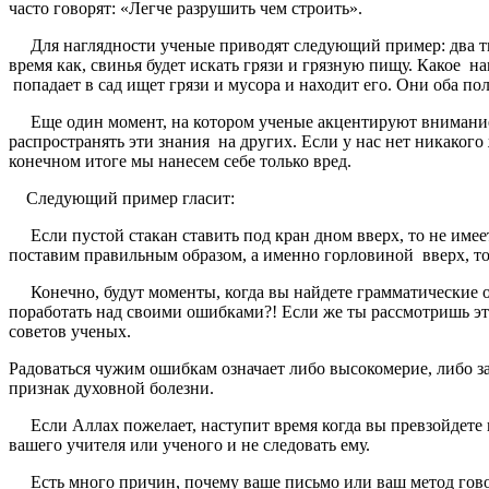
часто говорят: «Легче разрушить чем строить».
Для наглядности ученые приводят следующий пример: два типа
время как, свинья будет искать грязи и грязную пищу. Какое на
попадает в сад ищет грязи и мусора и находит его. Они оба пол
Еще один момент, на котором ученые акцентируют внимание, э
распространять эти знания на других. Если у нас нет никакого
конечном итоге мы нанесем себе только вред.
Следующий пример гласит:
Если пустой стакан ставить под кран дном вверх, то не имеет
поставим правильным образом, а именно горловиной вверх, то 
Конечно, будут моменты, когда вы найдете грамматические ош
поработать над своими ошибками?! Если же ты рассмотришь это 
советов ученых.
Радоваться чужим ошибкам означает либо высокомерие, либо за
признак духовной болезни.
Если Аллах пожелает, наступит время когда вы превзойдете ваш
вашего учителя или ученого и не следовать ему.
Есть много причин, почему ваше письмо или ваш метод говор