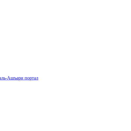
аль-Ашъари портал