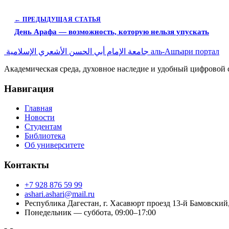
← ПРЕДЫДУЩАЯ СТАТЬЯ
День Арафа — возможность, которую нельзя упускать
جامعة الإمام أبي الحسن الأشعري الإسلامية
аль-Ашъари портал
Академическая среда, духовное наследие и удобный цифровой с
Навигация
Главная
Новости
Студентам
Библиотека
Об университете
Контакты
+7 928 876 59 99
ashari.ashari@mail.ru
Республика Дагестан, г. Хасавюрт проезд 13-й Бамовский,
Понедельник — суббота, 09:00–17:00