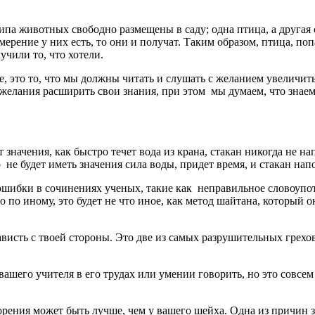
 животных свободно размещены в саду; одна птица, а другая св
мерение у них есть, то они и получат. Таким образом, птица, по
учили то, что хотели.
то то, что мы должны читать и слушать с желанием увеличить 
 желания расширить свои знания, при этом мы думаем, что знаем 
 значения, как быстро течет вода из крана, стакан никогда не н
не будет иметь значения сила воды, придет время, и стакан нап
ибки в сочинениях ученых, такие как неправильное словоупотр
по иному, это будет не что иное, как метод шайтана, который о
висть с твоей стороны. Это две из самых разрушительных грехов
его учителя в его трудах или умении говорить, но это совсем не
ения может быть лучше, чем у вашего шейха. Одна из причин за