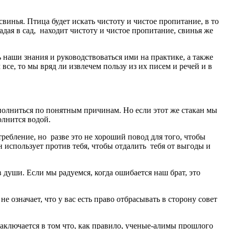
инья. Птица будет искать чистоту и чистое пропитание, в то
падая в сад, находит чистоту и чистое пропитание, свинья же
наши знания и руководствоваться ими на практике, а также
все, то мы вряд ли извлечем пользу из их писем и речей и в
аполниться по понятным причинам. Но если этот же стакан мы
олнится водой.
ебление, но разве это не хороший повод для того, чтобы
н использует против тебя, чтобы отдалить тебя от выгоды и
 души. Если мы радуемся, когда ошибается наш брат, это
 означает, что у вас есть право отбрасывать в сторону совет
ключается в том что, как правило, ученые-алимы прошлого