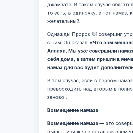
джамаате. В таком случае обязате
то есть, в одиночку, а тот намаз,
желательный.
Однажды Пророк ﷺ совершил утреннюю молитву, и увидел двух мужчин, которые не молились вместе
с ним. Он сказал:
«Что вам мешало
Аллаха, Мы уже совершили намаз 
себя дома, а затем пришли в меч
намаз для вас будет дополните
В том случае, если в первом намаз
превосходить над вторым в полноц
заново .
Возмещение намаза
Возмещение намаза —
это соверш
вышло, или же не осталось времен