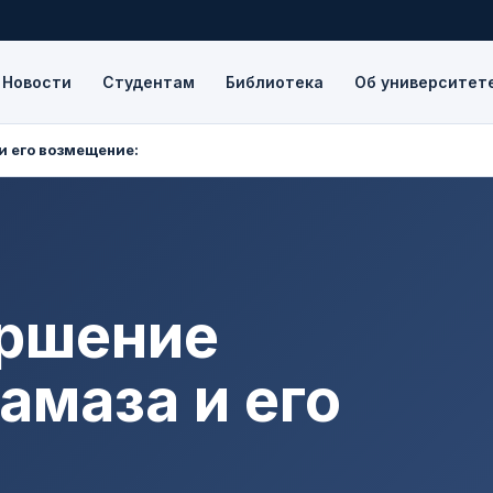
Новости
Студентам
Библиотека
Об университет
и его возмещение:
ершение
амаза и его