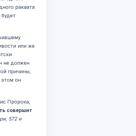
дного ракаата
 будет
авившему
ивости или же
атски
он не должен
ной причины,
 этом он
ис Пророка,
сть совершит
ри, 572 и