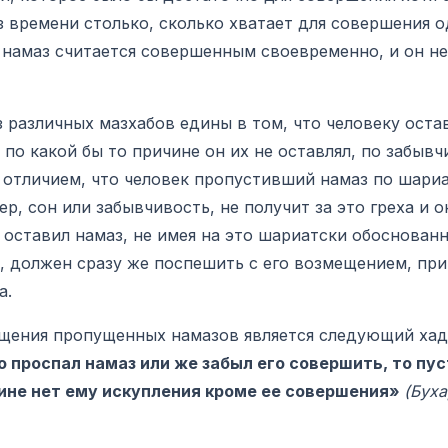
из времени столько, сколько хватает для совершения о
 намаз считается совершенным своевременно, и он не
з различных мазхабов едины в том, что человеку ост
по какой бы то причине он их не оставлял, по забывч
отличием, что человек пропустивший намаз по шари
р, сон или забывчивость, не получит за это греха и 
о оставил намаз, не имея на это шариатски обоснован
, должен сразу же поспешить с его возмещением, при
а.
щения пропущенных намазов является следующий хад
о проспал намаз или же забыл его совершить, то пу
тине нет ему искупления кроме ее совершения»
(Буха