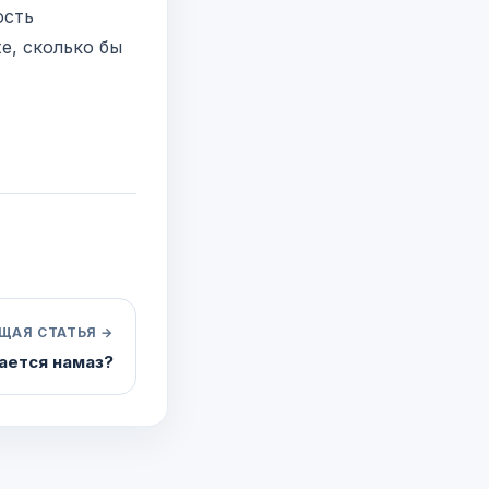
ость
е, сколько бы
ЩАЯ СТАТЬЯ →
гается намаз?