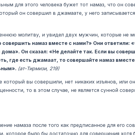
льным для этого человека бужет тот намаз, что он со
 который он совершил в джамаате, у него записывается
 совершить намаз вместе с нами?» Они ответили: «
дома». Он сказал: «Не делайте так. Если вы соверш
еть, где есть джамаат, то совершайте намаз вместе 
льным».
(ат-Тирмизи, 219)
е который вы совершили, нет никаких изъянов, или он
енности, то в этом случае, не является сунной совер
ение намаза после того как предписанное для его со
и, которое было бы достаточно для совершения хотя 