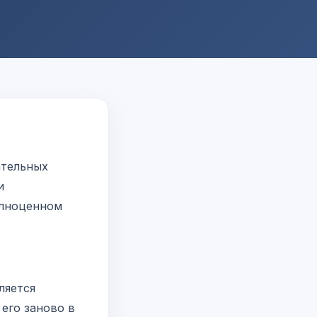
ательных
и
олноценном
ляется
его заново в