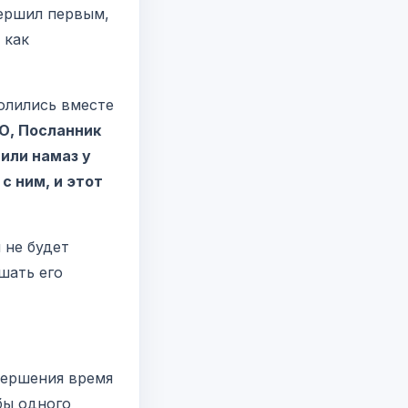
вершил первым,
 как
О, Посланник
или намаз у
с ним, и этот
 не будет
шать его
вершения время
бы одного