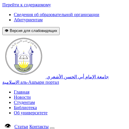
Перейти к содержимому
Сведения об образовательной организации
Абитуриентам
👁 Версия для слабовидящих
جامعة الإمام أبي الحسن الأشعري
الإسلامية
аль-Ашъари портал
Главная
Новости
Студентам
Библиотека
Об университете
👁
Статьи
Контакты