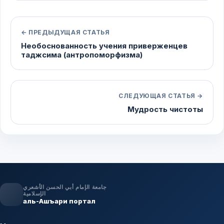
← ПРЕДЫДУЩАЯ СТАТЬЯ
Необоснованность учения приверженцев
таджсима (антропоморфизма)
СЛЕДУЮЩАЯ СТАТЬЯ →
Мудрость чистоты
جامعة الإمام أبي الحسن الأشعري
الإسلامية
аль-Ашъари портал