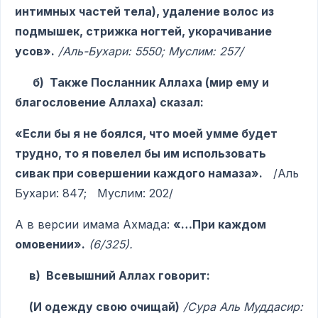
интимных частей тела), удаление волос из
подмышек, стрижка ногтей, укорачивание
усов».
/Аль-Бухари: 5550; Муслим: 257/
б) Также Посланник Аллаха (мир ему и
благословение Аллаха) сказал:
«Если бы я не боялся, что моей умме будет
трудно, то я повелел бы им использовать
сивак при совершении каждого намаза».
/Аль
Бухари: 847; Муслим: 202/
А в версии имама Ахмада:
«…При каждом
омовении».
(6/325).
в) Всевышний Аллах говорит:
(И одежду свою очищай)
/Сура Аль Муддасир: