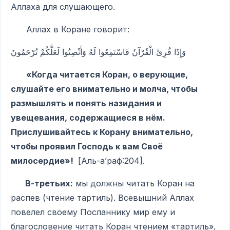
Аллаха для слушающего.
Аллах в Коране говорит:
وَإِذَا قُرِئَ الْقُرْآنُ فَاسْتَمِعُوا لَهُ وَأَنْصِتُوا لَعَلَّكُمْ تُرْحَمُونَ
«Когда читается Коран, о верующие,
слушайте его внимательно и молча, чтобы
размышлять и понять назидания и
увещевания, содержащиеся в нём.
Прислушивайтесь к Корану внимательно,
чтобы проявил Господь к вам Своё
милосердие»!
[Аль-а’раф:204].
В-третьих:
мы должны читать Коран на
распев (чтение тартиль). Всевышний Аллах
повелел своему Посланнику мир ему и
благословение читать Коран чтением «тартиль»,