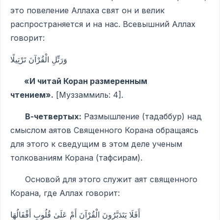
это повеление Аллаха свят он и велик
распространяется и на нас. Всевышний Аллах
говорит:
وَرَتِّلِ الْقُرْآنَ تَرْتِيلًا
«И читай Коран размеренным
чтением».
[Муззаммиль: 4].
В-четвертых:
Размышление (тадаббур) над
смыслом аятов Священного Корана обращаясь
для этого к сведущим в этом деле ученым
толкованиям Корана (тафсирам).
Основой для этого служит аят священного
Корана, где Аллах говорит:
أَفَلَا يَتَدَبَّرُونَ الْقُرْآنَ أَمْ عَلَىٰ قُلُوبٍ أَقْفَالُهَا