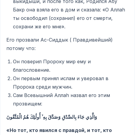
выкидыши, и после того как, Родился Абу
Бакр она взяла его в дом и сказала: «О Аллаh
ты освободил (сохранил) его от смерти,
сохрани же его мне».
Его прозвали Ас-Сиддык ( Правдивейший)
потому что:
Он поверил Пророку мир ему и
благословение.
Он первым принял ислам и уверовал в
Пророка среди мужчин.
Сам Всевышний Аллаh назвал его этим
прозвищем:
وَالَّذِي جَاءَ بِالصِّدْقِ وَصَدَّقَ بِهِ ۙ أُولَٰئِكَ هُمُ الْمُتَّقُونَ
«Но тот, кто явился с правдой, и тот, кто