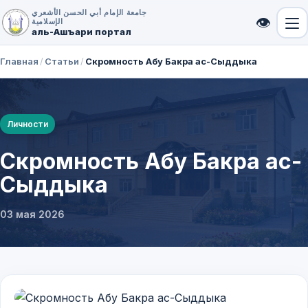
جامعة الإمام أبي الحسن الأشعري
👁
الإسلامية
аль-Ашъари портал
Главная
/
Статьи
/
Скромность Абу Бакра ас-Сыддыка
Личности
Скромность Абу Бакра ас-
Сыддыка
03 мая 2026