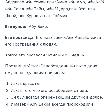
Абдуллаh ибн Усман ибн ‘Амир ибн Амр, ибн Ка’б
ибн Са’ад ибн Тайм, ибн Мурра,ибн Ка’б, ибн
Люай, аль Курашию ат-Таймию.
Его кунья:
Абу Бакр.
Его прозвища:
Его называли «Аль Авваh» из-за
его сострадания к людям.
Также его прозвали ‘Атик и Ас-Сиддык.
Прозвище ‘Атик (Освобожденный) было дано
ему по следующим причинам:
Из-за красоты.
Из-за того что его освободили от ада.
Он был всегда опережающим других в добре.
У матери Абу Бакра всегда происходили