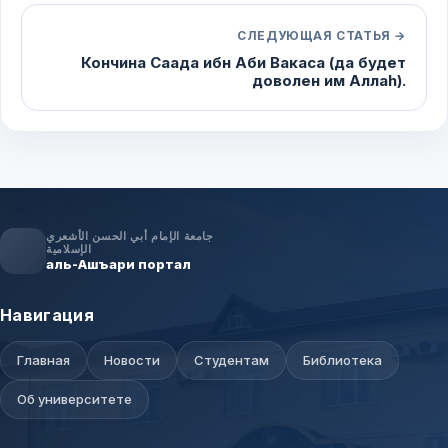
СЛЕДУЮЩАЯ СТАТЬЯ →
Кончина Саада ибн Аби Вакаса (да будет
доволен им Аллаh).
جامعة الإمام أبي الحسن الأشعري
الإسلامية
аль-Ашъари портал
Навигация
Главная
Новости
Студентам
Библиотека
Об университете